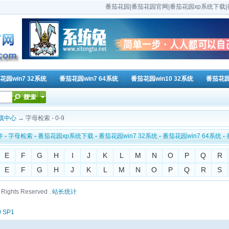
番茄花园|番茄花园官网|番茄花园xp系统下载|番
花园win7 32系统
番茄花园win7 64系统
番茄花园win10 32系统
番茄花园w
载中心
→ 字母检索 - 0-9
件
-
字母检索
-
番茄花园xp系统下载
-
番茄花园win7 32系统
-
番茄花园win7 64系统
-
E
F
G
H
I
J
K
L
M
N
O
P
Q
R
E
F
G
H
J
K
L
M
N
O
P
Q
R
S
ll Rights Reserved .
站长统计
0 SP1