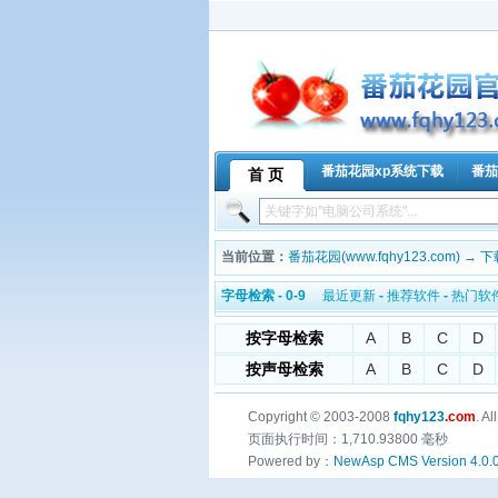
番茄花园xp系统下载
番茄
首 页
当前位置：
番茄花园(www.fqhy123.com)
→
下
字母检索 - 0-9
最近更新
-
推荐软件
-
热门软
按字母检索
A
B
C
D
按声母检索
A
B
C
D
Copyright © 2003-2008
fqhy123
.com
. A
页面执行时间：1,710.93800 毫秒
Powered by：
NewAsp CMS Version 4.0.