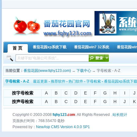
番茄花园xp系统下载
番茄花园win7 32系统
番茄花园win
首 页
当前位置：
番茄花园(www.fqhy123.com)
→
下载中心
→ 字母检索 - A-Z
字母检索 - A-Z
最近更新
-
推荐软件
-
热门软件
-
字母检索
-
番茄花园xp系统下
按字母检索
A
B
C
D
E
F
G
H
I
J
按声母检索
A
B
C
D
E
F
G
H
J
K
Copyright © 2003-2008
fqhy123
.com
. All Rights Reserved .
站长统计
页面执行时间：768.55470 毫秒
Powered by：
NewAsp CMS Version 4.0.0 SP1