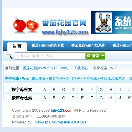
番茄花园xp系统下载
番茄花园win7 32系统
番茄花园win
首 页
当前位置：
番茄花园(www.fqhy123.com)
→
下载中心
→ 字母检索 - W-Z
字母检索 - W-Z
最近更新
-
推荐软件
-
热门软件
-
字母检索
-
番茄花园xp系统下
按字母检索
A
B
C
D
E
F
G
H
I
J
按声母检索
A
B
C
D
E
F
G
H
J
K
Copyright © 2003-2008
fqhy123
.com
. All Rights Reserved .
页面执行时间：1,589.84400 毫秒
Powered by：
NewAsp CMS Version 4.0.0 SP1