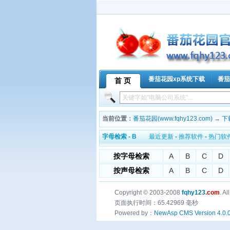
番茄花园xp系统下载
番茄
首 页
当前位置：
番茄花园(www.fqhy123.com)
→
下
字母检索 - B
最近更新
-
推荐软件
-
热门软
按字母检索
A
B
C
D
按声母检索
A
B
C
D
Copyright © 2003-2008
fqhy123
.com
. A
页面执行时间：65.42969 毫秒
Powered by：
NewAsp CMS Version 4.0.