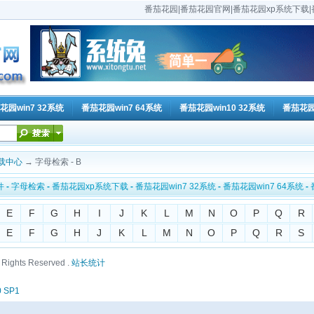
番茄花园|番茄花园官网|番茄花园xp系统下载|番
花园win7 32系统
番茄花园win7 64系统
番茄花园win10 32系统
番茄花园w
载中心
→ 字母检索 - B
件
-
字母检索
-
番茄花园xp系统下载
-
番茄花园win7 32系统
-
番茄花园win7 64系统
-
E
F
G
H
I
J
K
L
M
N
O
P
Q
R
E
F
G
H
J
K
L
M
N
O
P
Q
R
S
ll Rights Reserved .
站长统计
0 SP1