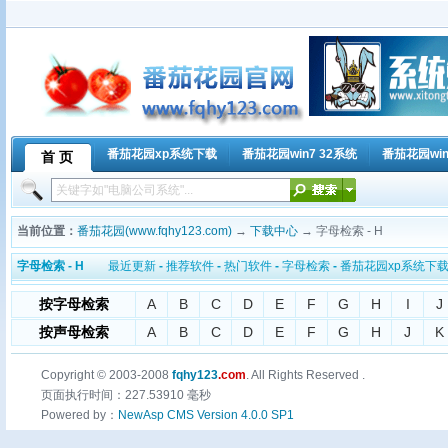
番茄花园xp系统下载
番茄花园win7 32系统
番茄花园win
首 页
当前位置：
番茄花园(www.fqhy123.com)
→
下载中心
→ 字母检索 - H
字母检索 - H
最近更新
-
推荐软件
-
热门软件
-
字母检索
-
番茄花园xp系统下
按字母检索
A
B
C
D
E
F
G
H
I
J
按声母检索
A
B
C
D
E
F
G
H
J
K
Copyright © 2003-2008
fqhy123
.com
. All Rights Reserved .
页面执行时间：227.53910 毫秒
Powered by：
NewAsp CMS Version 4.0.0 SP1