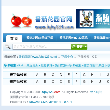
番茄花园xp系统下载
番茄花园win7 32系统
番茄花园win
首 页
当前位置：
番茄花园(www.fqhy123.com)
→
下载中心
→ 字母检索 - K-Z
字母检索 - K-Z
最近更新
-
推荐软件
-
热门软件
-
字母检索
-
番茄花园xp系统下
按字母检索
A
B
C
D
E
F
G
H
I
J
按声母检索
A
B
C
D
E
F
G
H
J
K
Copyright © 2003-2008
fqhy123
.com
. All Rights Reserved .
站长统计
页面执行时间：1,344.72700 毫秒
Powered by：
NewAsp CMS Version 4.0.0 SP1